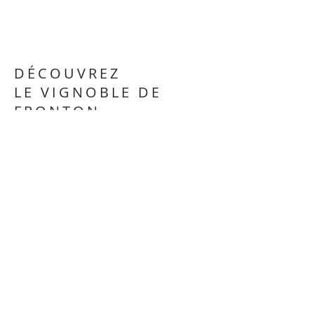
DÉCOUVREZ
LE VIGNOBLE DE
FRONTON
Livret - recettes
CLIENT
Syndicat des Vignerons AOP Fronton
MISSION
Création graphique de la 6e édition
du livret "un Chef / un Vigneron"
Conception, réalisation du document
et direction artistique des illustrations